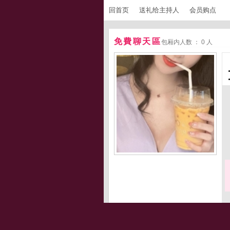
回首页
送礼给主持人
会员购点
免費聊天區
包厢内人数 ： 0 人