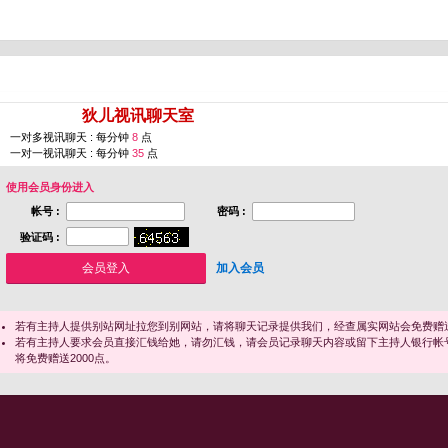
您即将进入 [
狄儿视讯聊天室
]
一对多视讯聊天 : 每分钟
8
点
一对一视讯聊天 : 每分钟
35
点
使用会员身份进入
帐号 :
密码 :
验证码 :
加入会员
若有主持人提供别站网址拉您到别网站，请将聊天记录提供我们，经查属实网站会免费赠送
若有主持人要求会员直接汇钱给她，请勿汇钱，请会员记录聊天内容或留下主持人银行帐
将免费赠送2000点。