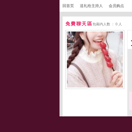
回首页
送礼给主持人
会员购点
免費聊天區
包厢内人数 ： 0 人