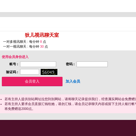
您即将进入 [
狄儿视讯聊天室
]
一对多视讯聊天 : 每分钟
8
点
一对一视讯聊天 : 每分钟
30
点
使用会员身份进入
帐号 :
密码 :
验证码 :
加入会员
若有主持人提供别站网址拉您到别网站，请将聊天记录提供我们，经查属实网站会免费赠送
若有主持人要求会员直接汇钱给她，请勿汇钱，请会员记录聊天内容或留下主持人银行帐
将免费赠送2000点。