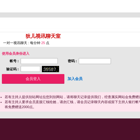
您即将进入 [
狄儿视讯聊天室
]
一对一视讯聊天 : 每分钟
25
点
使用会员身份进入
帐号 :
密码 :
验证码 :
加入会员
若有主持人提供别站网址拉您到别网站，请将聊天记录提供我们，经查属实网站会免费赠送
若有主持人要求会员直接汇钱给她，请勿汇钱，请会员记录聊天内容或留下主持人银行帐
将免费赠送2000点。