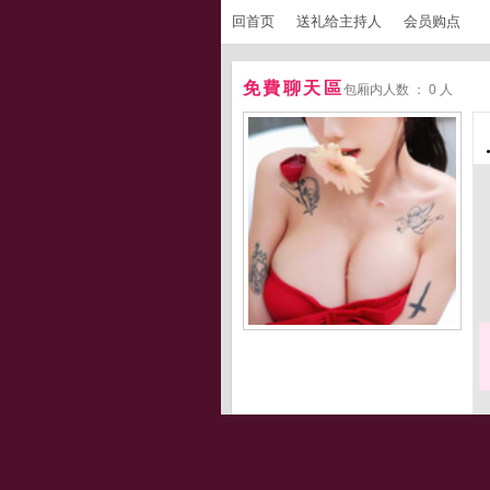
回首页
送礼给主持人
会员购点
免費聊天區
包厢内人数 ： 0 人