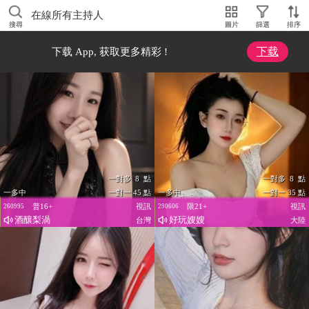
在線所有主持人
搜尋
圖片
篩選
排序
下载
下载 App, 获取更多精彩 !
一對多 8 點
一對多 8 點
一多中
一對一 45 點
一多中
一對一 35 點
普16+
視訊
限21+
視訊
260995
290606
酒釀梨渦
好玩嫂嫂
台灣
大陸