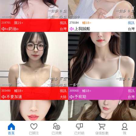
一對多 8 點
一對多 8 點
一一中
一對一 45 點
空閒中
一對一 45 點
限21+
視訊
輔18+
視訊
219701
270184
o奶油o
上我賊船
台灣
台灣
一對多 8 點
一對多 8 點
一一中
一對一 40 點
一多中
輔18+
視訊
輔18+
視訊
303490
309068
不要加速
予宥期
大陸
台灣
首頁
已關注
已消費
已封鎖
儲值點數
我