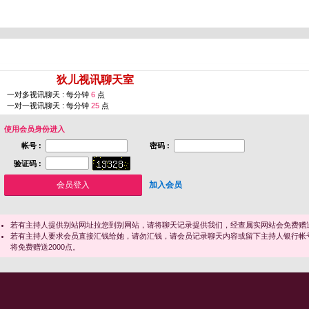
您即将进入 [
狄儿视讯聊天室
]
一对多视讯聊天 : 每分钟
6
点
一对一视讯聊天 : 每分钟
25
点
使用会员身份进入
帐号 :
密码 :
验证码 :
加入会员
若有主持人提供别站网址拉您到别网站，请将聊天记录提供我们，经查属实网站会免费赠送
若有主持人要求会员直接汇钱给她，请勿汇钱，请会员记录聊天内容或留下主持人银行帐
将免费赠送2000点。