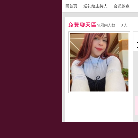
回首页
送礼给主持人
会员购点
免費聊天區
包厢内人数 ： 0 人