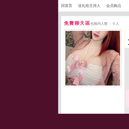
回首页
送礼给主持人
会员购点
免費聊天區
包厢内人数 ： 0 人