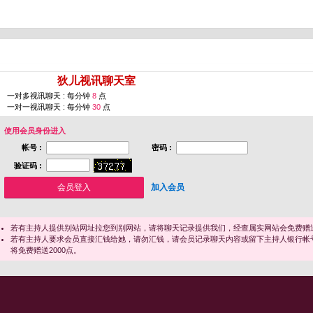
您即将进入 [
狄儿视讯聊天室
]
一对多视讯聊天 : 每分钟
8
点
一对一视讯聊天 : 每分钟
30
点
使用会员身份进入
帐号 :
密码 :
验证码 :
加入会员
若有主持人提供别站网址拉您到别网站，请将聊天记录提供我们，经查属实网站会免费赠送
若有主持人要求会员直接汇钱给她，请勿汇钱，请会员记录聊天内容或留下主持人银行帐
将免费赠送2000点。