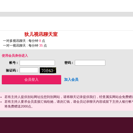
您即将进入 [
狄儿视讯聊天室
]
一对多视讯聊天 : 每分钟
8
点
一对一视讯聊天 : 每分钟
35
点
使用会员身份进入
帐号 :
密码 :
验证码 :
加入会员
若有主持人提供别站网址拉您到别网站，请将聊天记录提供我们，经查属实网站会免费赠送
若有主持人要求会员直接汇钱给她，请勿汇钱，请会员记录聊天内容或留下主持人银行帐
将免费赠送2000点。