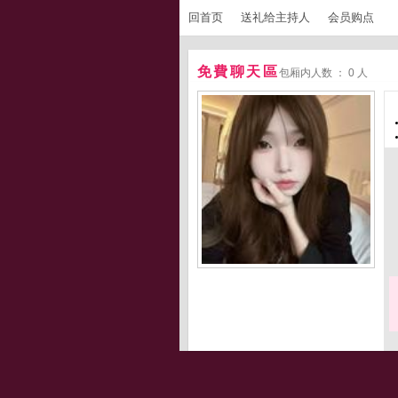
回首页
送礼给主持人
会员购点
免費聊天區
包厢内人数 ： 0 人