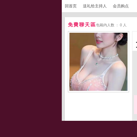
回首页
送礼给主持人
会员购点
免費聊天區
包厢内人数 ： 0 人