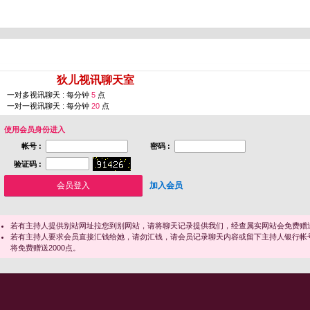
您即将进入 [
狄儿视讯聊天室
]
一对多视讯聊天 : 每分钟
5
点
一对一视讯聊天 : 每分钟
20
点
使用会员身份进入
帐号 :
密码 :
验证码 :
加入会员
若有主持人提供别站网址拉您到别网站，请将聊天记录提供我们，经查属实网站会免费赠送
若有主持人要求会员直接汇钱给她，请勿汇钱，请会员记录聊天内容或留下主持人银行帐
将免费赠送2000点。