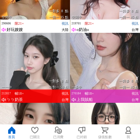
一對多 8 點
一對多 8 點
空閒中
一對一 35 點
空閒中
一對一 45 點
限21+
視訊
限21+
視訊
290606
219701
好玩嫂嫂
o奶油o
大陸
台灣
一對多 8 點
一對多 8 點
一一中
一對一 50 點
一多中
一對一 45 點
輔18+
視訊
輔18+
視訊
212817
270184
ㄅㄅ奶茶
上我賊船
台灣
台灣
首頁
已關注
已消費
已封鎖
儲值點數
我