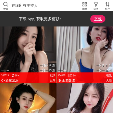
在線所有主持人
搜尋
圖片
篩選
排序
下载
下载 App, 获取更多精彩 !
一對多 8 點
一對多 8 點
一一中
一對一 45 點
一一中
一對一 45 點
普16+
視訊
限21+
視訊
260995
194896
酒釀梨渦
王老師珺
台灣
大陸