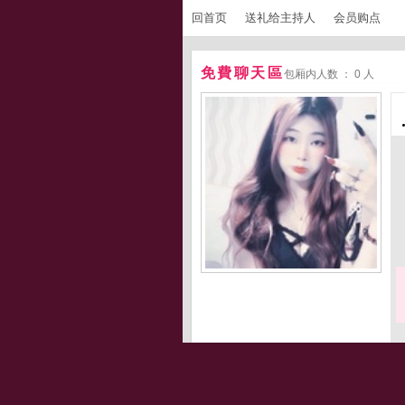
回首页
送礼给主持人
会员购点
免費聊天區
包厢内人数 ： 0 人