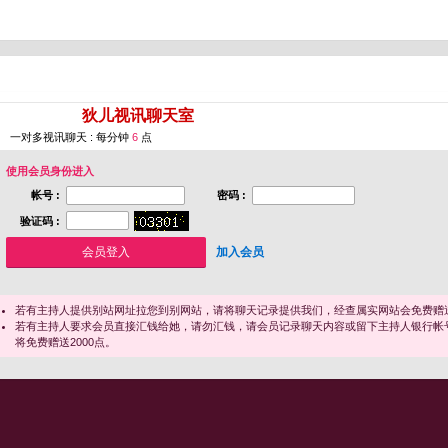
您即将进入 [
狄儿视讯聊天室
]
一对多视讯聊天 : 每分钟
6
点
使用会员身份进入
帐号 :
密码 :
验证码 :
加入会员
若有主持人提供别站网址拉您到别网站，请将聊天记录提供我们，经查属实网站会免费赠送
若有主持人要求会员直接汇钱给她，请勿汇钱，请会员记录聊天内容或留下主持人银行帐
将免费赠送2000点。