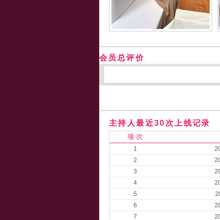
会员总评价
主持人最近30次上线记录
项 次
1
2
2
2
3
2
4
2
5
2
6
2
7
2