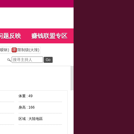
问题反映
赚钱联盟专区
暧昧)
限制级(火辣)
体重 : 49
身高 : 166
区域 : 大陸地區