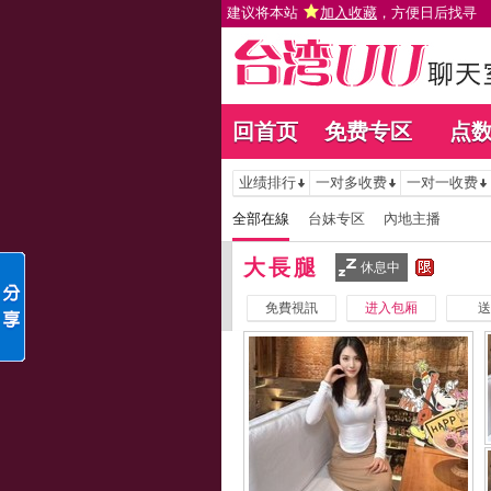
建议将本站
加入收藏
，方便日后找寻
回首页
免费专区
点
业绩排行
一对多收费
一对一收费
全部在線
台妹专区
內地主播
大長腿
休息中
免費視訊
进入包厢
送