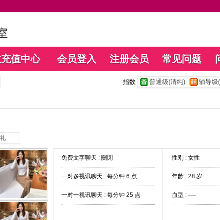
数充值中心
会员登入
注册会员
常见问题
指数
普通级(清纯)
辅导级(
礼
免费文字聊天 :
關閉
性别 : 女性
一对多视讯聊天 :
每分钟 6 点
年龄 : 28 岁
一对一视讯聊天 :
每分钟 25 点
血型 : ----