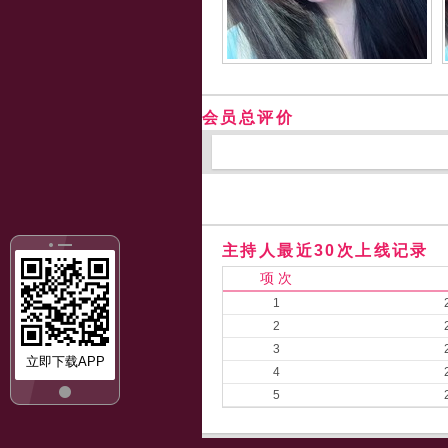
会员总评价
主持人最近30次上线记录
项 次
1
2
3
立即下载APP
4
5