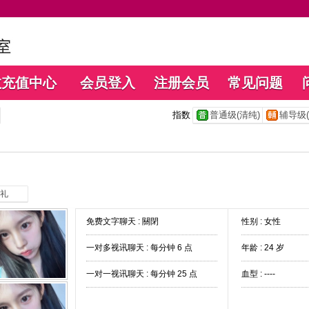
数充值中心
会员登入
注册会员
常见问题
指数
普通级(清纯)
辅导级(
礼
免费文字聊天 :
關閉
性别 : 女性
一对多视讯聊天 :
每分钟 6 点
年龄 : 24 岁
一对一视讯聊天 :
每分钟 25 点
血型 : ----