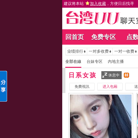
建议将本站
加入收藏
，方便日后找寻
回首页
免费专区
点
业绩排行
一对多收费
一对一收费
全部在線
台妹专区
內地主播
日系女孩
休息中
免費視訊
进入包厢
送