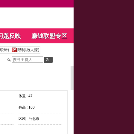
问题反映
赚钱联盟专区
暧昧)
限制级(火辣)
体重 : 47
身高 : 160
区域 : 台北市