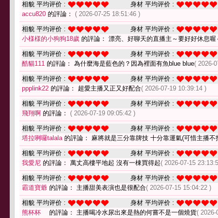
相貌 平均评价 :
身材 平均评价 :
accu820
的評論：
( 2026-07-25 18:51:46 )
相貌 平均评价 :
身材 平均评价 :
小様様的小狗狗18歲
的評論： 漂亮、好聊天的直播主～要好好休息喔
相貌 平均评价 :
身材 平均评价 :
酷貓111
的評論： 為什麼海是藍色的？因為裡面有魚blue blue
( 2026-0
相貌 平均评价 :
身材 平均评价 :
ppplink22
的評論： 超愛主播又正又好配合
( 2026-07-19 10:39:14 )
相貌 平均评价 :
身材 平均评价 :
飛翔啊
的評論：
( 2026-07-19 09:05:42 )
相貌 平均评价 :
身材 平均评价 :
塔拉咧囉talala
的評論： 麻將就是三分靠牌技 十分靠運氣(可惜主播不
相貌 平均评价 :
身材 平均评价 :
我愛尼
的評論： 萬丈高樓平地起 沒有一棟買得起
( 2026-07-15 23:13:5
相貌 平均评价 :
身材 平均评价 :
霸道寶爺
的評論： 主播甜美表演也是很配合
( 2026-07-15 15:04:22 )
相貌 平均评价 :
身材 平均评价 :
熊杯杯
的評論： 主播喝冷水尿出來是熱的何嘗不是一個燒貨
( 2026-