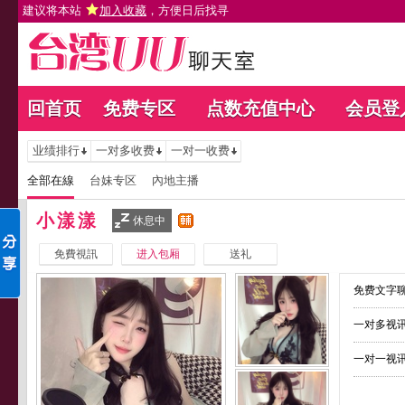
建议将本站
加入收藏
，方便日后找寻
回首页
免费专区
点数充值中心
会员登
业绩排行
一对多收费
一对一收费
全部在線
台妹专区
內地主播
小漾漾
休息中
免費視訊
进入包厢
送礼
免费文字聊
一对多视讯
一对一视讯