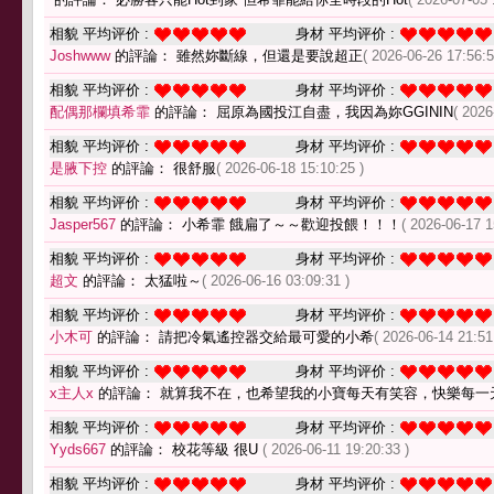
相貌 平均评价 :
身材 平均评价 :
Joshwww
的評論： 雖然妳斷線，但還是要說超正
( 2026-06-26 17:56:5
相貌 平均评价 :
身材 平均评价 :
配偶那欄填希霏
的評論： 屈原為國投江自盡，我因為妳GGININ
( 2026
相貌 平均评价 :
身材 平均评价 :
是腋下控
的評論： 很舒服
( 2026-06-18 15:10:25 )
相貌 平均评价 :
身材 平均评价 :
Jasper567
的評論： 小希霏 餓扁了～～歡迎投餵！！！
( 2026-06-17 1
相貌 平均评价 :
身材 平均评价 :
超文
的評論： 太猛啦～
( 2026-06-16 03:09:31 )
相貌 平均评价 :
身材 平均评价 :
小木可
的評論： 請把冷氣遙控器交給最可愛的小希
( 2026-06-14 21:51
相貌 平均评价 :
身材 平均评价 :
x主人x
的評論： 就算我不在，也希望我的小寶每天有笑容，快樂每一
相貌 平均评价 :
身材 平均评价 :
Yyds667
的評論： 校花等級 很U
( 2026-06-11 19:20:33 )
相貌 平均评价 :
身材 平均评价 :