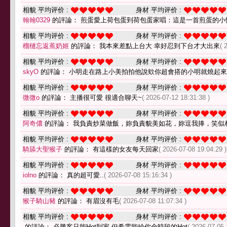
相貌 平均评价 :
身材 平均评价 :
翰翰0329
的評論： 煎蛋愛上荷包蛋到荷包蛋家唱：這是一首煎蛋的小
相貌 平均评价 :
身材 平均评价 :
榴槤忘返蕉奶姬
的評論： 我本來差點上台大 幸好忍到下台才大出來
( 
相貌 平均评价 :
身材 平均评价 :
skyO
的評論： 小明走在路上小美拍拍他說欸你超會搭的小明就燒起
相貌 平均评价 :
身材 平均评价 :
微微o
的評論： 主播很可愛 很適合聊天~
( 2026-07-12 18:31:38 )
相貌 平均评价 :
身材 平均评价 :
阿奇儂
的評論： 我負責炒菜做飯，妳負責貌美如花，妳逗我捧，笑似
相貌 平均评价 :
身材 平均评价 :
騎舔大聖猴子
的評論： 有這樣的女友每天回家
( 2026-07-08 19:04:29 )
相貌 平均评价 :
身材 平均评价 :
iolno
的評論： 真的超可愛..
( 2026-07-08 15:16:34 )
相貌 平均评价 :
身材 平均评价 :
猴子騎山豬
的評論： 有眉沒有毛
( 2026-07-08 11:07:34 )
相貌 平均评价 :
身材 平均评价 :
的評論： 必勝客只能Hot到家 但希霏能給你全時段的Hot
( 2026-07-05 