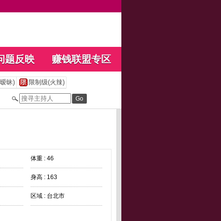
问题反映
赚钱联盟专区
暧昧)
限制级(火辣)
体重 : 46
身高 : 163
区域 : 台北市