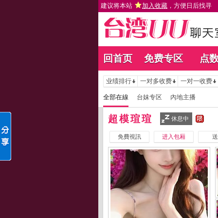
建议将本站
加入收藏
，方便日后找寻
回首页
免费专区
点
业绩排行
一对多收费
一对一收费
全部在線
台妹专区
內地主播
超模瑄瑄
休息中
免費視訊
进入包厢
送