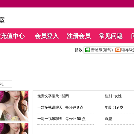
数充值中心
会员登入
注册会员
常见问题
指数
普通级(清纯)
辅导级(
礼
免费文字聊天 :
關閉
性别 : 女性
一对多视讯聊天 :
每分钟 8 点
年龄 : 19 岁
一对一视讯聊天 :
每分钟 50 点
血型 : ----