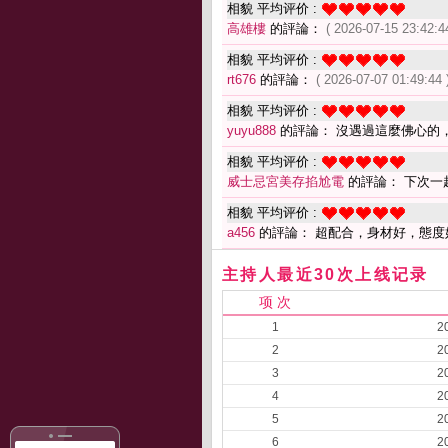
相貌 平均评价 :
高雄樓
的評論：
( 2026-07-15 23:42:4
相貌 平均评价 :
rt676
的評論：
( 2026-07-07 01:49:44 
相貌 平均评价 :
yuyu888
的評論： 沒遇過這麼佛心的
相貌 平均评价 :
威士忌宮美存掐尬電
的評論： 下次一
相貌 平均评价 :
a456
的評論： 超配合，身材好，態度
主持人最近30次上线记录
项 次
1
2
2
2
3
2
4
2
5
2
6
2